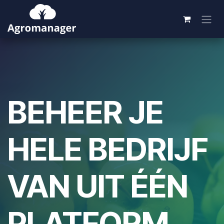
Overslaan naar inhoud
BEHEER JE
HELE BEDRIJF
VAN UIT ÉÉN
PLATFORM