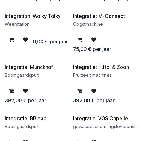
Integration: Wolky Tolky
Integratie: M-Connect
Gratis
Weerstation
Oogstmachine
0,00
€
per jaar
75,00
€
per jaar
Integratie: Munckhof
Integratie: H.Hol & Zoon
Boomgaardspuit
Fruitteelt machines
392,00
€
per jaar
392,00
€
per jaar
Integratie: BBleap
Integratie: VOS Capelle
Gratis
Boomgaardspuit
gewasbeschermingsleverancier