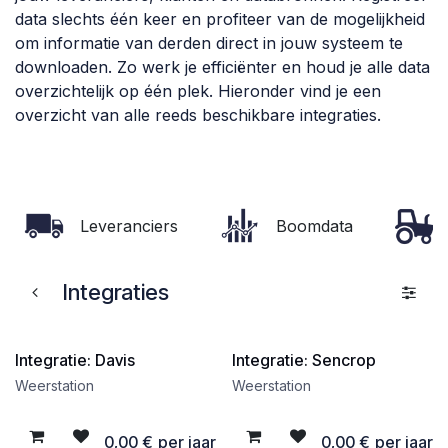
data slechts één keer en profiteer van de mogelijkheid
om informatie van derden direct in jouw systeem te
downloaden. Zo werk je efficiënter en houd je alle data
overzichtelijk op één plek. Hieronder vind je een
overzicht van alle reeds beschikbare integraties.
Leveranciers
Boomdata
Integraties
Integratie: Davis
Integratie: Sencrop
Gratis
Gratis
Weerstation
Weerstation
0,00
€
per jaar
0,00
€
per jaar