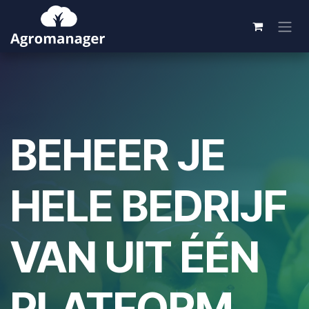
Overslaan naar inhoud
BEHEER JE
HELE BEDRIJF
VAN UIT ÉÉN
PLATFORM