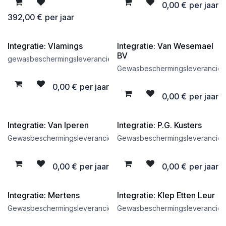
0,00
€
per jaar
392,00
€
per jaar
Integratie: Vlamings
Integratie: Van Wesemael
Gratis
Gratis
BV
gewasbeschermingsleverancier
Gewasbeschermingsleverancier
0,00
€
per jaar
0,00
€
per jaar
Integratie: Van Iperen
Integratie: P.G. Kusters
Gratis
Gratis
Gewasbeschermingsleverancier
Gewasbeschermingsleverancier
0,00
€
per jaar
0,00
€
per jaar
Integratie: Mertens
Integratie: Klep Etten Leur
Gratis
Gratis
Gewasbeschermingsleverancier
Gewasbeschermingsleverancier