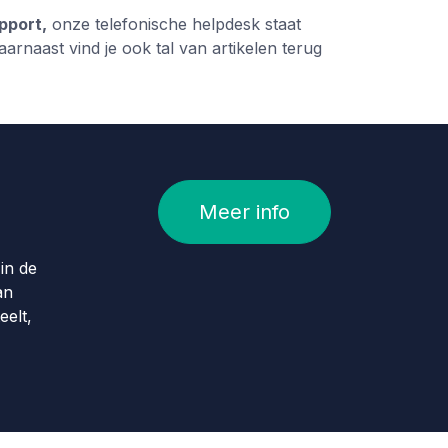
pport,
onze telefonische helpdesk staat
aarnaast vind je ook tal van artikelen terug
Meer info
in de
an
eelt,