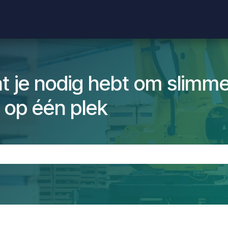
Shop
Producten
Evenementen
Helpdesk
Vacatures
at je nodig hebt om slimme
 op één plek