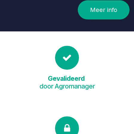
Meer info
Gevalideerd
door Agromanager